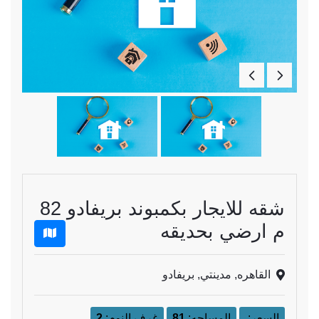
شقه للايجار بكمبوند بريفادو 82
م ارضي بحديقه
القاهره, مدينتي, بريفادو
السعر:
المساحه:
81
غرف النوم:
2