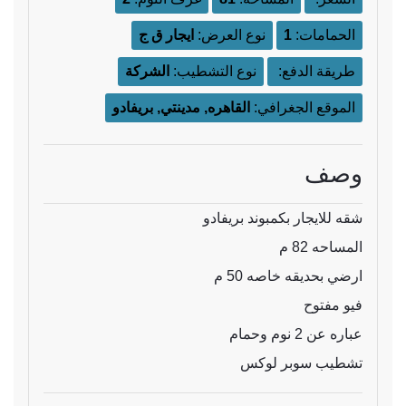
الحمامات:
1
نوع العرض:
ايجار ق ج
طريقة الدفع:
نوع التشطيب:
الشركة
الموقع الجغرافي:
القاهره, مدينتي, بريفادو
وصف
شقه للايجار بكمبوند بريفادو
المساحه 82 م
ارضي بحديقه خاصه 50 م
فيو مفتوح
عباره عن 2 نوم وحمام
تشطيب سوبر لوكس