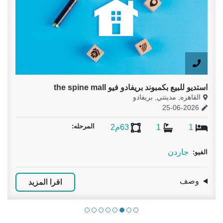
للايجار بكمبوند بريفادو 100 بالتكييفات والجراج
القاهره, مدينتي, بريفادو
01-06-2026
المرحله:
2
2
100م2
جاردن - البحيرات
الفيو:
وصف
اقرا المزيد