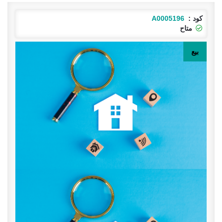
كود :
A0005310
مستاجره
ايجار ق ج