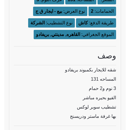
الحمامات:
2
نوع العرض:
بيع - ايجار ق ج
طريقة الدفع:
كاش
نوع التشطيب:
الشركة
الموقع الجغرافي:
القاهره, مدينتي, بريفادو
وصف
شقه للايجار بكمبوند بريفادو
المساحه ‏131
3 نوم و2 حمام
الفيو بحيره مباشر
تشطيب سوبر لوكس
بها غرفة ماستر ودريسنج