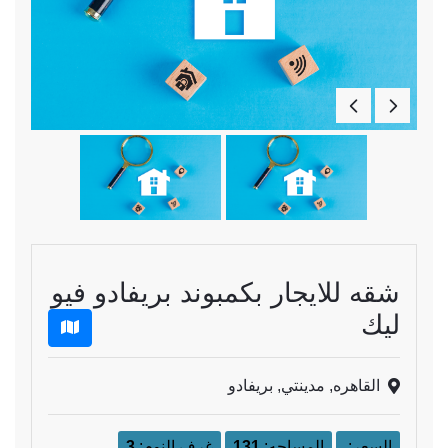
شقه للايجار بكمبوند بريفادو فيو
ليك
القاهره, مدينتي, بريفادو
السعر:
المساحه:
131
غرف النوم:
3