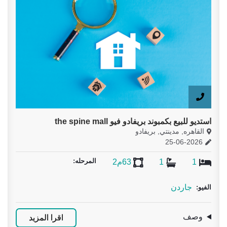
مبوند بريفادو فيو the spine mall
للايجار بكمبوند بريفادو 0
مدينتي, بريفادو
القاهره, مدي
1-06-2026
25-
المرحله:
1
63م2
2
ن
جاردن 
الفيو:
وصف
اقرا المزيد