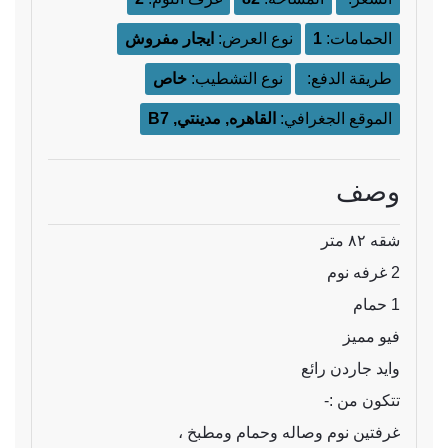
الحمامات:
1
نوع العرض:
ايجار مفروش
طريقة الدفع:
نوع التشطيب:
خاص
الموقع الجغرافي:
القاهره, مدينتي, B7
وصف
شقه ٨٢ متر
2 غرفه نوم
1 حمام
فيو مميز
وايد جاردن رائع
تتكون من :-
غرفتين نوم وصاله وحمام ومطبخ ،