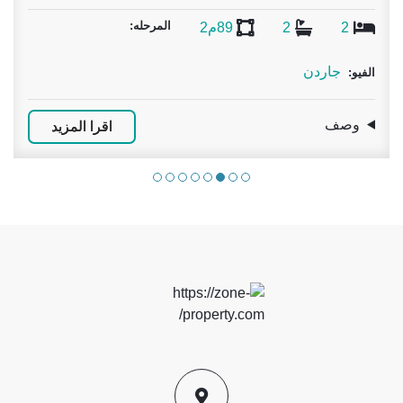
المرحله:
2
2
96م2
شارع
الفيو:
وصف
اقرا المزيد