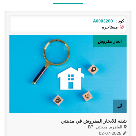
كود :
A0003339
متاح
ايجار مفروش
شقة مفروش للإيجار بمدينتي B7 على النادي 96 م فرش
مودرن
القاهره, مدينتي, B7
13-04-2026