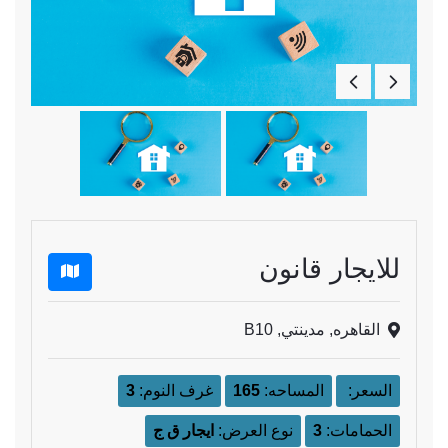
للايجار قانون
القاهره, مدينتي, B10
السعر:
المساحه:
165
غرف النوم:
3
الحمامات:
3
نوع العرض:
ايجار ق ج