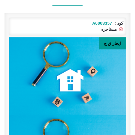
كود :
A0004131
مستاجره
ايجار مفروش
شقة للايجار مفروش
القاهره, مدينتي, B10
09-08-2025