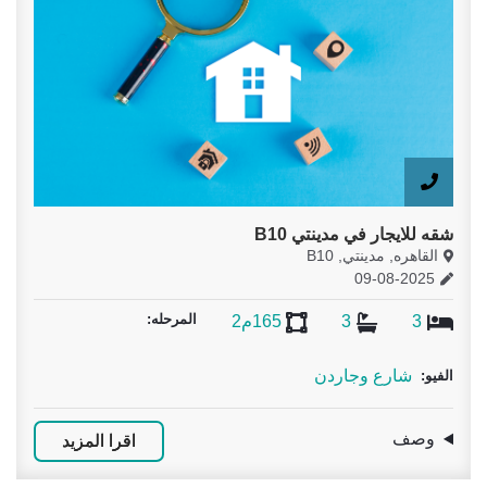
3
2
116م2
باركينج
الفيو:
وصف
المرحله:
اقرا المزيد