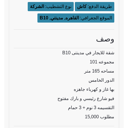
طريقة الدفع:
كاش
نوع التشطيب:
الشركة
الموقع الجغرافي:
القاهره, مدينتي, B10
وصف
شقة للايجار في مدينتى B10
مجموعه 101
مساحه 165 متر
الدور الخامس
بها غاز و كهرباء جاهزه
فيو شارع رئيسي و بارك مفتوح
التقسيمه 3 نوم + 3 حمام
مطلوب 15,000