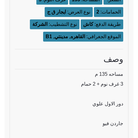
الحمامات:
2
نوع العرض:
ايجار ق ج
طريقة الدفع:
كاش
نوع التشطيب:
الشركة
الموقع الجغرافي:
القاهره, مدينتي, B1
وصف
مساحه 135 م
3 غرف نوم + 2 حمام
دور الاول علوي
جاردن فيو