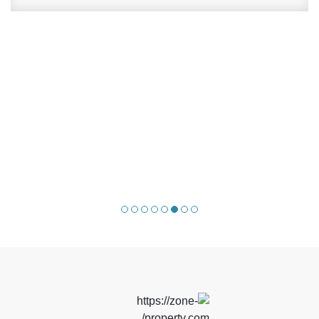
شقة في B1، مدينتي بمساحة 298 متر مربع، بيع
القاهره, مدينتي, B1
24-06-2025
4
4
298م2
شارع
الفيو:
وصف