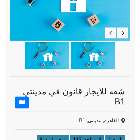
شقه للايجار قانون في مدينتي
B1
القاهره, مدينتي, B1
السعر:
المساحه:
135
غرف النوم:
3