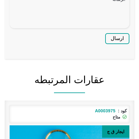
ارسال
عقارات المرتبطه
كود :
A0003977
متاح
بيع