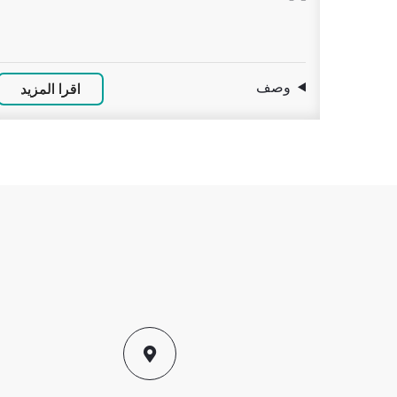
وصف
وص
اقرا المزيد