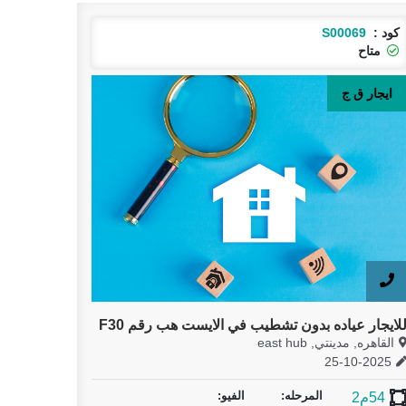
كود :
S00076
متاح
بيع - ايجار ق ج
 بدون تشطيب في الايست هب رقم F30
عيادات للايجار في م
east 
القاهره, مدينتي, east hub
26-10-2025
المرحله:
الفيو:
المرحله:
58م2