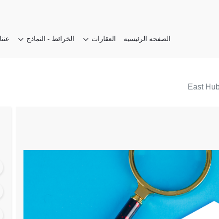
الصفحه الرئيسيه
العقارات
الخرائط - النماذج
عننا
مدينتي
الخرائط
الرحاب
النماذج
العاصمه
مدينة نور
الساحل الشمالي