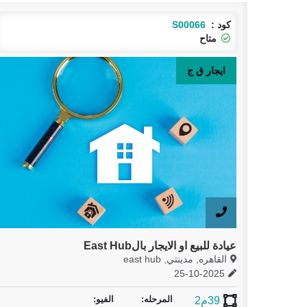
كود :
S00066
كود 
متاح
م
ايجار ق ج
بيع 
عيادة للبيع او الايجار بالEast Hub
عياده 
القاهره, مدينتي, east hub
القاهر
026
25-10-2025
المرحله:
الفيو:
39م2
47م