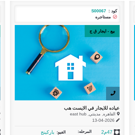
:
S00067
كود :
S00069
ستاجره
متاح
- ايجار ق ج
ايجار ق ج
للايجار في الايست هب
للايجار عياده
ه, مدينتي, east hub
القاهره, مدينتي, hub
25-10-2025
13-04-2
المرحله:
2
باركينج
54م2
الفيو: