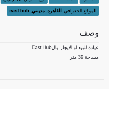
الموقع الجغرافي:
القاهره, مدينتي, east hub
وصف
عيادة للبيع او الايجار بالEast Hub
مساحة 39 متر